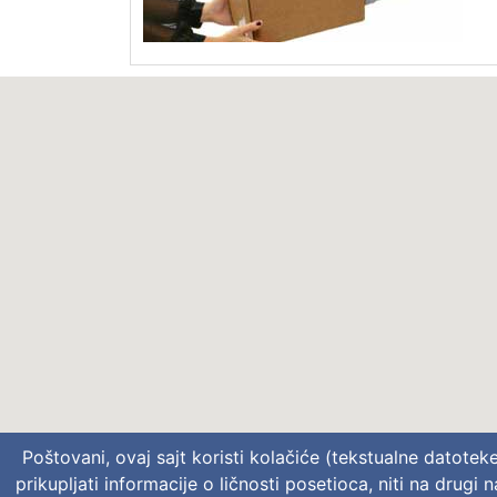
Poštovani, ovaj sajt koristi kolačiće (tekstualne datotek
prikupljati informacije o ličnosti posetioca, niti na drug