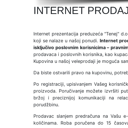
INTERNET PRODA
Internet prezentacija preduzeća "Tenej" d.
koji se nalaze u našoj ponudi.
Internet pro
isključivo poslovnim korisnicima – pravnim
prodavaca i poslovnih korisnika, kao kupac
Kupovina u našoj veleprodaji je moguća sam
Da biste ostvarili pravo na kupovinu, potre
Po registraciji, upisivanjem Vašeg korisni
proizvoda. Poručivanje možete izvršiti pu
bržoj i preciznijoj komunikaciji na rel
porudžbinu.
Prodavac slanjem predračuna na Vašu e- m
količinama. Roba poručena do 15 časova