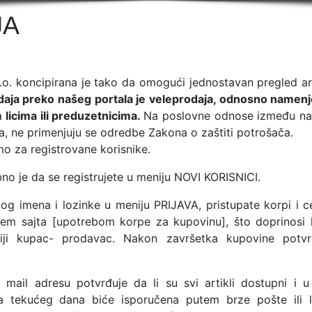
JA
o.o. koncipirana je tako da omogući jednostavan pregled art
daja preko našeg portala je veleprodaja, odnosno namenj
 licima ili preduzetnicima.
Na poslovne odnose između na
a, ne primenjuju se odredbe Zakona o zaštiti potrošača.
o za registrovane korisnike.
bno je da se registrujete u meniju NOVI KORISNICI.
čkog imena i lozinke u meniju PRIJAVA, pristupate korpi i 
tem sajta [upotrebom korpe za kupovinu], što doprinosi l
aciji kupac- prodavac. Nakon završetka kupovine potvr
ail adresu potvrđuje da li su svi artikli dostupni i u
 tekućeg dana biće isporučena putem brze pošte ili 