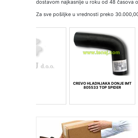
dostavom najkasnije u roku od 48 časova o
Za sve pošiljke u vrednosti preko 30.000,0
CREVO HLADNJAKA DONJE IMT
1726308 2RS
805533 TOP SPIDER
KUGLIČNI ZA