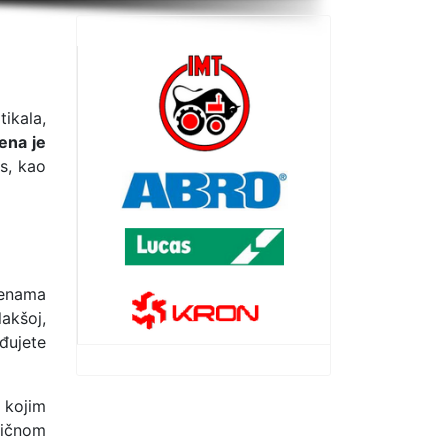
ikala,
ena je
s, kao
cenama
akšoj,
đujete
 kojim
ličnom