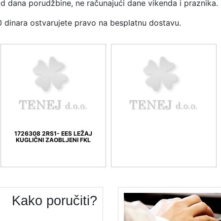
d dana porudžbine, ne računajući dane vikenda i praznika.
0 dinara ostvarujete pravo na besplatnu dostavu.
1- EES LEŽAJ
OBLJENI FKL
Kako poručiti?