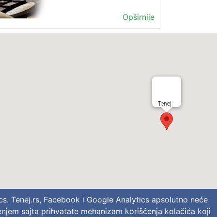
Opširnije
Tenej
tics. Tenej.rs, Facebook i Google Analytics apsolutno neće
šćenjem sajta prihvatate mehanizam korišćenja kolačića koji