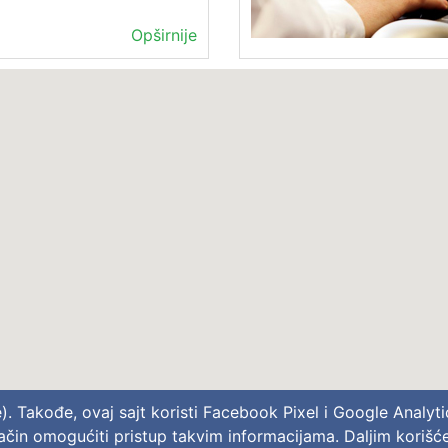
Opširnije
e). Takođe, ovaj sajt koristi Facebook Pixel i Google Analy
i način omogućiti pristup takvim informacijama. Daljim kori