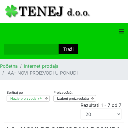
Početna
Internet prodaja
AA- NOVI PROIZVODI U PONUDI
Sortiraj po
Proizvođač:
Naziv proizvoda +/-
Izaberi proizvođača
Rezultati 1 - 7 od 7