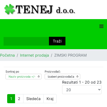
Početna
Internet prodaja
ZIMSKI PROGRAM
Sortiraj po
Proizvođač:
Naziv proizvoda +/-
Izaberi proizvođača
Rezultati 1 - 20 od 23
1
2
Sledeća
Kraj