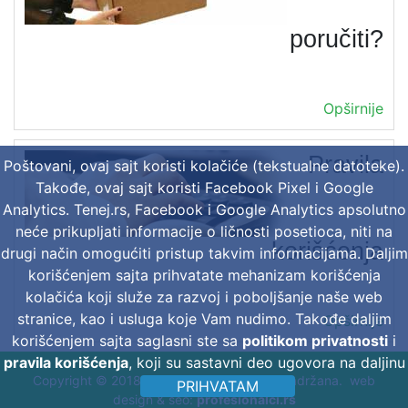
poručiti?
Opširnije
Pravila
Poštovani, ovaj sajt koristi kolačiće (tekstualne datoteke).
Takođe, ovaj sajt koristi Facebook Pixel i Google
Analytics. Tenej.rs, Facebook i Google Analytics apsolutno
neće prikupljati informacije o ličnosti posetioca, niti na
korišćenja
drugi način omogućiti pristup takvim informacijama. Daljim
korišćenjem sajta prihvatate mehanizam korišćenja
kolačića koji služe za razvoj i poboljšanje naše web
stranice, kao i usluga koje Vam nudimo. Takođe daljim
Opširnije
korišćenjem sajta saglasni ste sa
politikom privatnosti
i
pravila korišćenja
, koji su sastavni deo ugovora na daljinu
Copyright © 2018 Tenej d.o.o. Sva prava zadržana. web
PRIHVATAM
design & seo:
profesionalci.rs